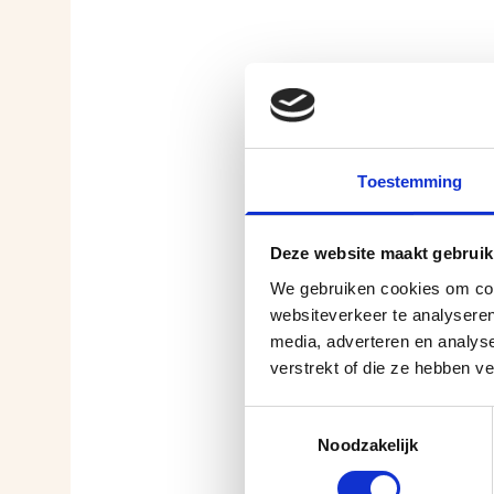
Voornaam
Toestemming
Telefoonnu
Deze website maakt gebruik
We gebruiken cookies om cont
E-mailadres
websiteverkeer te analyseren
media, adverteren en analys
verstrekt of die ze hebben v
Toestemmingsselectie
Download h
Noodzakelijk