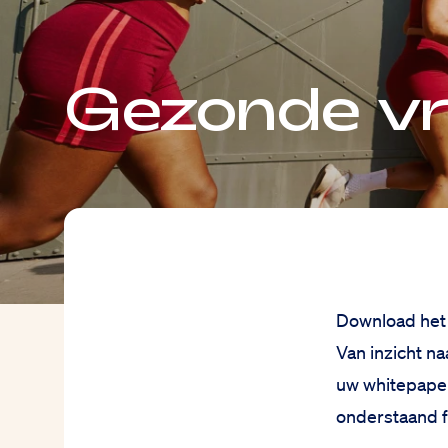
Gezonde vr
Download het
Van inzicht n
uw whitepaper
onderstaand fo