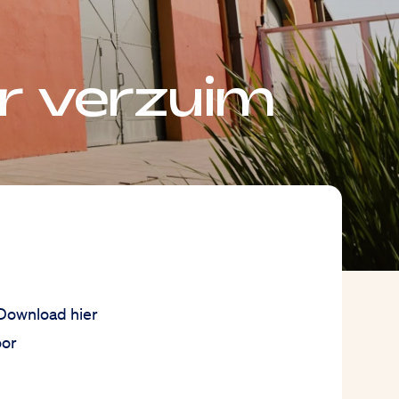
r verzuim
 Download hier
oor